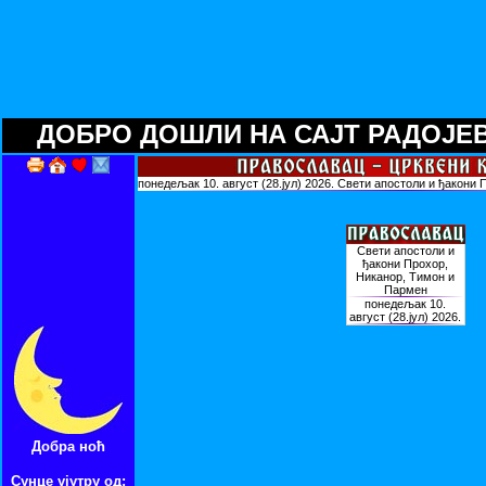
ДОБРО ДОШЛИ НА САЈТ РАДОЈЕВИЋ
Добра ноћ
Сунце ујутру од: