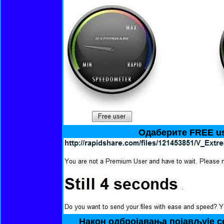
Одаберите FREE u
Након одбројавања појављује с