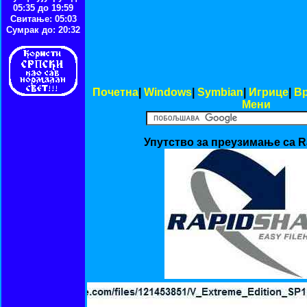
05:35 до 19:59
Свитање: 05:03
Сумрак до: 20:32
Почетна
|
Windows
|
Symbian
|
Игрице
|
В
Мени
Упутство за преузимање са R