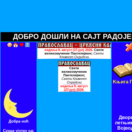
ДОБРО ДОШЛИ НА САЈТ РАДОЈЕВИ
Kњига Г
Двор
Добра ноћ
летњи
Војво
Сунце ујутру од: